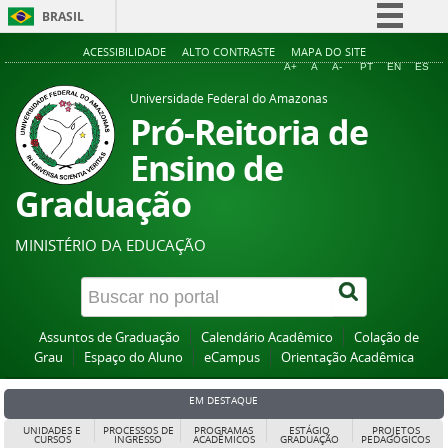
BRASIL
Simplifique!
ACESSIBILIDADE
ALTO CONTRASTE
MAPA DO SITE
A+
A
A-
PT
EN
ES
Comunica BR
Universidade Federal do Amazonas
Participe
Pró-Reitoria de
Acesso à informação
Ensino de
Legislação
Graduação
Canais
MINISTÉRIO DA EDUCAÇÃO
Assuntos de Graduação
Calendário Acadêmico
Colação de
Grau
Espaço do Aluno
eCampus
Orientação Acadêmica
EM DESTAQUE
UNIDADES E
PROCESSOS DE
PROGRAMAS
ESTÁGIO
PROJETOS
CURSOS
INGRESSO
ACADÊMICOS
GRADUAÇÃO
PEDAGÓGICOS