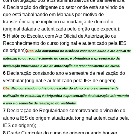
com divulgação dos atos administrativos de transferência;
4
Declaração do dirigente do setor onde está servindo de
que está trabalhando em Manaus por motivo de
transferência que implicou na mudança de domicílio
(original datada e autenticada pelo órgão que expediu);
5
Histórico Escolar, com Ato Oficial de Autorização ou
Reconhecimento do curso (original e autenticado pela IES
de origem);
Obs.
não constando no histórico escolar do aluno o ato oficial de
autorização ou reconhecimento do curso, é obrigatória a apresentação da
declaração informando o ato de autorização ou
reconhecimento do curso.
6
Declaração constando ano e semestre da realização do
vestibular (original e autenticado pela IES de origem);
Obs.
Não constando no histórico escolar do aluno o ano e o semestre de
realização do vestibular, é obrigatória a apresentação da declaração informando
o ano e o semestre de realização do vestibular.
7
Declaração de Regularidade comprovando o vínculo do
aluno a IES de origem atualizada (original autenticada pela
IES de origem);
8
Grade Curricular do curso de origem quando houver