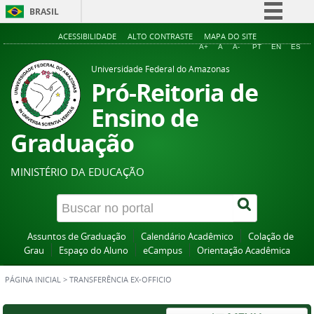
BRASIL
Simplifique!
ACESSIBILIDADE
ALTO CONTRASTE
MAPA DO SITE
A+
A
A-
PT
EN
ES
Comunica BR
Universidade Federal do Amazonas
Participe
Pró-Reitoria de
Acesso à informação
Ensino de
Legislação
Graduação
Canais
MINISTÉRIO DA EDUCAÇÃO
Assuntos de Graduação
Calendário Acadêmico
Colação de
Grau
Espaço do Aluno
eCampus
Orientação Acadêmica
PÁGINA INICIAL
>
TRANSFERÊNCIA EX-OFFICIO