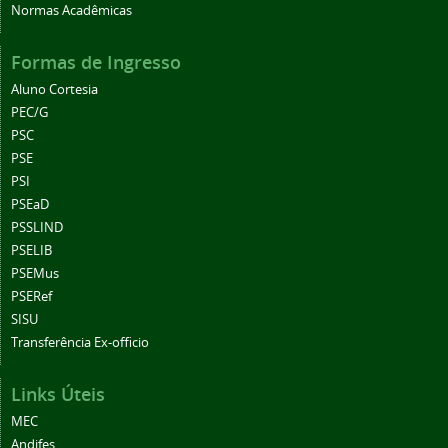
Normas Acadêmicas
Formas de Ingresso
Aluno Cortesia
PEC/G
PSC
PSE
PSI
PSEaD
PSSLIND
PSELIB
PSEMus
PSERef
SISU
Transferência Ex-officio
Links Úteis
MEC
Andifes