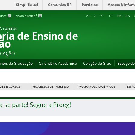
Simplifique!
Comunica BR
Participe
Acesso à infor
 busca
3
Ir para o rodapé
4
A+
A
A-
PT
EN
ES
o Amazonas
oria de Ensino de
ão
UCAÇÃO
untos de Graduação
Calendário Acadêmico
Colação de Grau
Espaço do
DES E CURSOS
PROCESSOS DE INGRESSO
PROGRAMAS ACADÊMICOS
ESTÁ
a-se parte! Segue a Proeg!