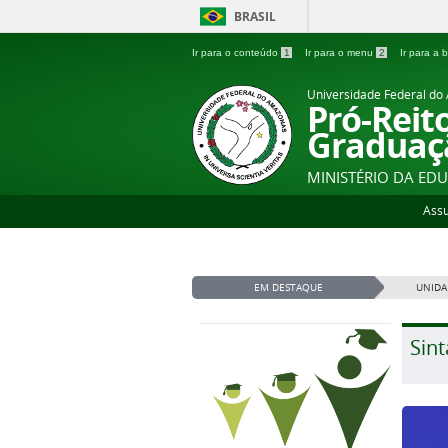
BRASIL
Ir para o conteúdo
1
Ir para o menu
2
Ir para a
Universidade Federal d
Pró-Reit
Graduaç
MINISTÉRIO DA ED
Ass
EM DESTAQUE
UNIDA
Sint