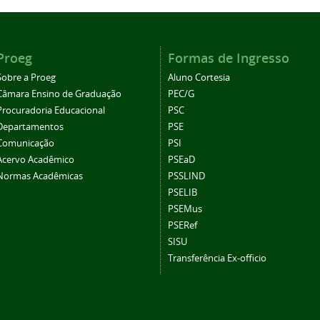
Proeg
Formas de Ingresso
Sobre a Proeg
Aluno Cortesia
Câmara Ensino de Graduação
PEC/G
Procuradoria Educacional
PSC
Departamentos
PSE
Comunicação
PSI
Acervo Acadêmico
PSEaD
Normas Acadêmicas
PSSLIND
PSELIB
PSEMus
PSERef
SISU
Transferência Ex-officio