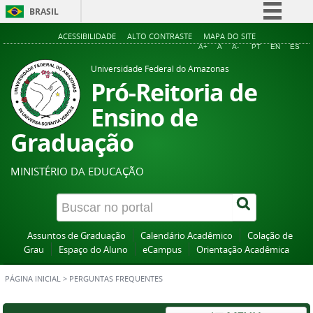
BRASIL
Simplifique!
ACESSIBILIDADE
ALTO CONTRASTE
MAPA DO SITE
A+
A
A-
PT
EN
ES
Comunica BR
Universidade Federal do Amazonas
Participe
Pró-Reitoria de
Acesso à informação
Ensino de
Legislação
Graduação
Canais
MINISTÉRIO DA EDUCAÇÃO
Assuntos de Graduação
Calendário Acadêmico
Colação de
Grau
Espaço do Aluno
eCampus
Orientação Acadêmica
PÁGINA INICIAL
>
PERGUNTAS FREQUENTES