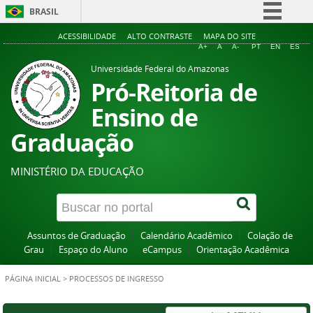
BRASIL
Simplifique!
ACESSIBILIDADE
ALTO CONTRASTE
MAPA DO SITE
A+
A
A-
PT
EN
ES
Comunica BR
Universidade Federal do Amazonas
Participe
Pró-Reitoria de
Acesso à informação
Ensino de
Legislação
Graduação
Canais
MINISTÉRIO DA EDUCAÇÃO
Assuntos de Graduação
Calendário Acadêmico
Colação de
Grau
Espaço do Aluno
eCampus
Orientação Acadêmica
PÁGINA INICIAL
>
PROCESSOS DE INGRESSO