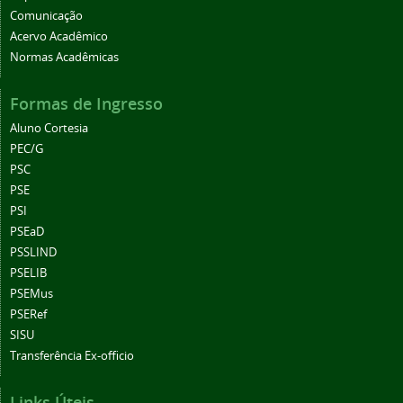
Comunicação
Acervo Acadêmico
Normas Acadêmicas
Formas de Ingresso
Aluno Cortesia
PEC/G
PSC
PSE
PSI
PSEaD
PSSLIND
PSELIB
PSEMus
PSERef
SISU
Transferência Ex-officio
Links Úteis