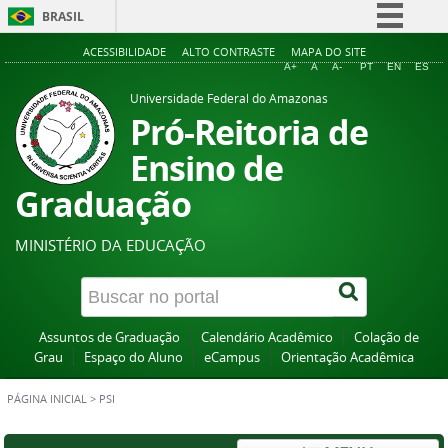
BRASIL
Simplifique!
ACESSIBILIDADE
ALTO CONTRASTE
MAPA DO SITE
A+
A
A-
PT
EN
ES
Comunica BR
Universidade Federal do Amazonas
Participe
Pró-Reitoria de
Acesso à informação
Ensino de
Legislação
Graduação
Canais
MINISTÉRIO DA EDUCAÇÃO
Assuntos de Graduação
Calendário Acadêmico
Colação de
Grau
Espaço do Aluno
eCampus
Orientação Acadêmica
PÁGINA INICIAL
>
PSI