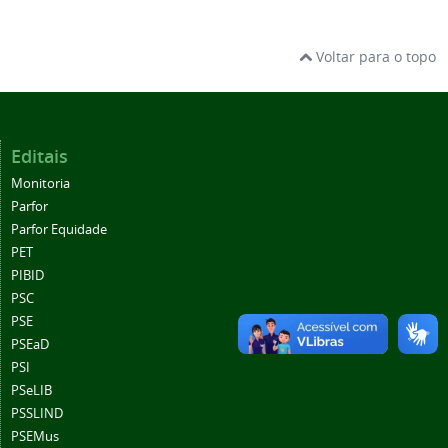
Voltar para o topo
Editais
Monitoria
Parfor
Parfor Equidade
PET
PIBID
PSC
PSE
PSEaD
PSI
PSeLIB
PSSLIND
PSEMus