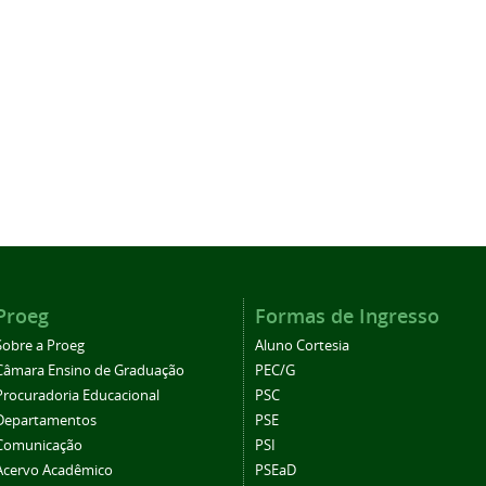
Proeg
Formas de Ingresso
Sobre a Proeg
Aluno Cortesia
Câmara Ensino de Graduação
PEC/G
Procuradoria Educacional
PSC
Departamentos
PSE
Comunicação
PSI
Acervo Acadêmico
PSEaD