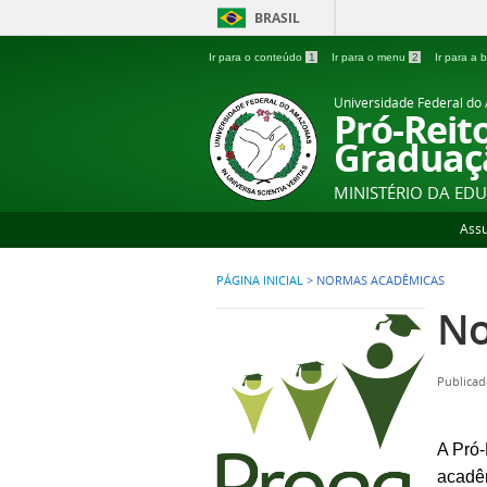
BRASIL
Ir para o conteúdo
1
Ir para o menu
2
Ir para a
Universidade Federal d
Pró-Reit
Graduaç
MINISTÉRIO DA ED
Ass
PÁGINA INICIAL
>
NORMAS ACADÊMICAS
No
Publicad
A Pró-
acadêm