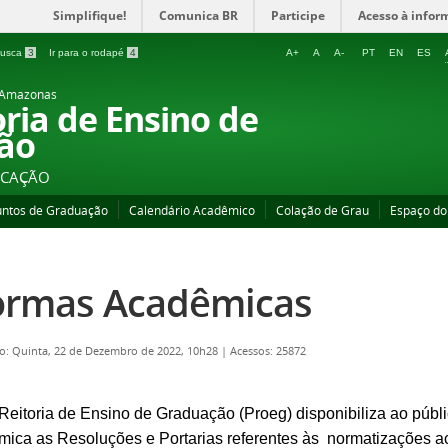
Simplifique!
Comunica BR
Participe
Acesso à infor
 busca
3
Ir para o rodapé
4
A+
A
A-
PT
EN
ES
o Amazonas
oria de Ensino de
ão
UCAÇÃO
untos de Graduação
Calendário Acadêmico
Colação de Grau
Espaço do
rmas Acadêmicas
o: Quinta, 22 de Dezembro de 2022, 10h28
|
Acessos: 25872
Reitoria de Ensino de Graduação (Proeg) disponibiliza ao púb
ica as Resoluções e Portarias referentes às normatizações 