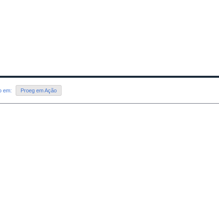
do em:
Proeg em Ação