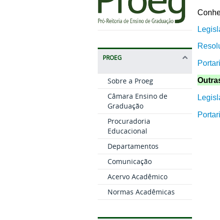
Conheç
Legis
Resol
PROEG
Portar
Outra
Sobre a Proeg
Câmara Ensino de
Legis
Graduação
Portar
Procuradoria
Educacional
Departamentos
Comunicação
Acervo Acadêmico
Normas Acadêmicas