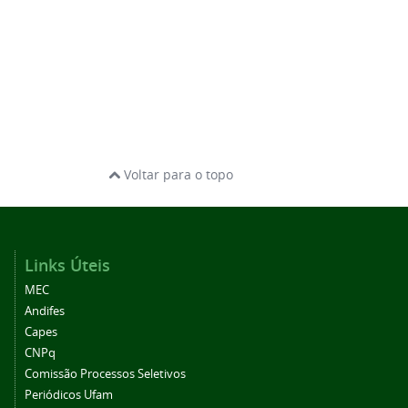
Voltar para o topo
Links Úteis
MEC
Andifes
Capes
CNPq
Comissão Processos Seletivos
Periódicos Ufam