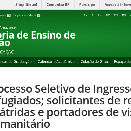
Simplifique!
Comunica BR
Participe
Acesso à infor
 busca
3
Ir para o rodapé
4
A+
A
A-
PT
EN
ES
o Amazonas
oria de Ensino de
ão
UCAÇÃO
untos de Graduação
Calendário Acadêmico
Colação de Grau
Espaço do
ocesso Seletivo de Ingres
fugiados; solicitantes de r
átridas e portadores de vi
manitário