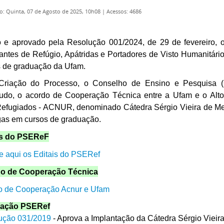
o: Quinta, 07 de Agosto de 2025, 10h08
|
Acessos: 4686
o e aprovado pela Resolução 001/2024, de 29 de fevereiro, 
tantes de Refúgio, Apátridas e Portadores de Visto Humanitári
s de graduação da Ufam.
Criação do Processo, o Conselho de Ensino e Pesquisa (
tudo, o acordo de Cooperação Técnica entre a Ufam e o Al
efugiados - ACNUR, denominado Cátedra Sérgio Vieira de Mell
gas em cursos de graduação.
is do PSEReF
e aqui os Editais do PSERef
o de Cooperação Técnica
o de Cooperação Acnur e Ufam
lação PSERef
ução 031/2019
- Aprova a Implantação da Cátedra Sérgio Vieira