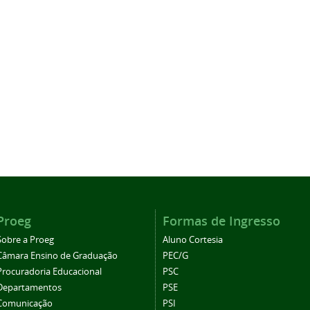
Proeg
Formas de Ingresso
Sobre a Proeg
Aluno Cortesia
Câmara Ensino de Graduação
PEC/G
Procuradoria Educacional
PSC
Departamentos
PSE
Comunicação
PSI