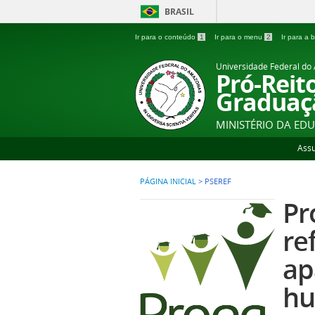
BRASIL
Ir para o conteúdo
1
Ir para o menu
2
Ir para a
Universidade Federal d
Pró-Reit
Graduaç
MINISTÉRIO DA ED
Ass
PÁGINA INICIAL
>
PSEREF
Pr
re
ap
hu