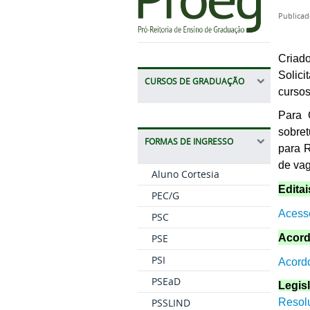
Publicad
Criad
Solici
CURSOS DE GRADUAÇÃO
curso
Para 
sobre
FORMAS DE INGRESSO
para R
de va
Aluno Cortesia
Edita
PEC/G
Acess
PSC
Acord
PSE
PSI
Acord
PSEaD
Legis
Resol
PSSLIND