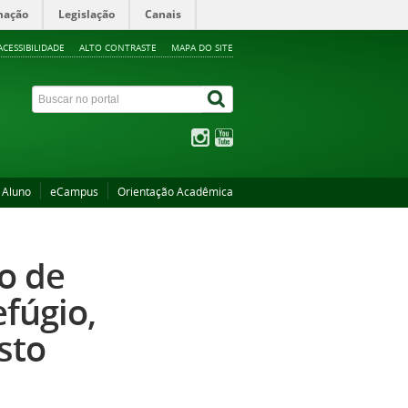
mação
Legislação
Canais
ACESSIBILIDADE
ALTO CONTRASTE
MAPA DO SITE
 Aluno
eCampus
Orientação Acadêmica
so de
efúgio,
sto