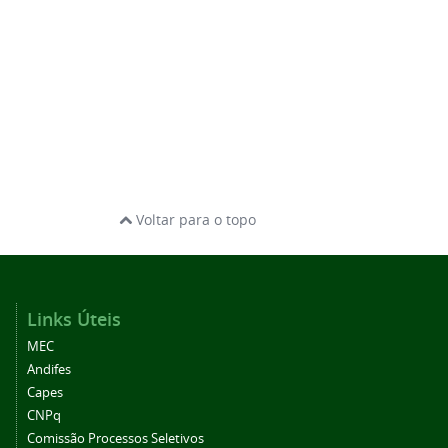
Voltar para o topo
Links Úteis
MEC
Andifes
Capes
CNPq
Comissão Processos Seletivos