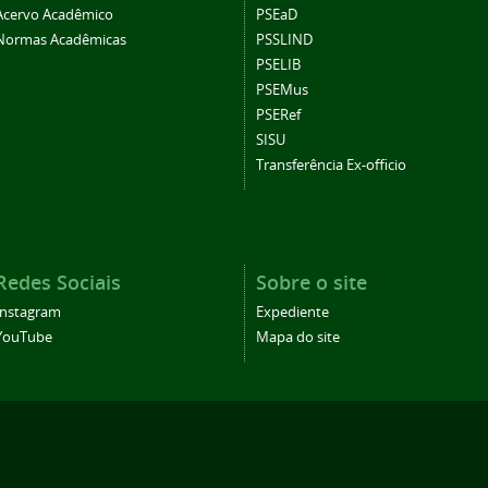
Acervo Acadêmico
PSEaD
Normas Acadêmicas
PSSLIND
PSELIB
PSEMus
PSERef
SISU
Transferência Ex-officio
Redes Sociais
Sobre o site
Instagram
Expediente
YouTube
Mapa do site