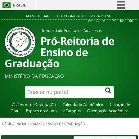
BRASIL
Simplifique!
ACESSIBILIDADE
ALTO CONTRASTE
MAPA DO SITE
A+
A
A-
PT
EN
ES
Comunica BR
Universidade Federal do Amazonas
Participe
Pró-Reitoria de
Acesso à informação
Ensino de
Legislação
Graduação
Canais
MINISTÉRIO DA EDUCAÇÃO
Assuntos de Graduação
Calendário Acadêmico
Colação de
Grau
Espaço do Aluno
eCampus
Orientação Acadêmica
PÁGINA INICIAL
>
CÂMARA ENSINO DE GRADUAÇÃO