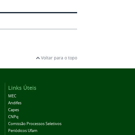
Voltar para o topo
Links Úteis
MEC
Andifes
Capes
CNPq
Comissão Processos Seletivos
Periódicos Ufam