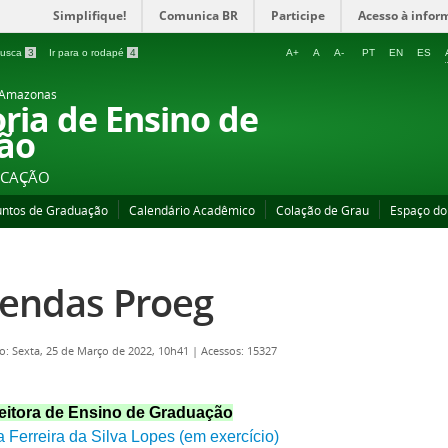
Simplifique!
Comunica BR
Participe
Acesso à infor
 busca
3
Ir para o rodapé
4
A+
A
A-
PT
EN
ES
o Amazonas
oria de Ensino de
ão
UCAÇÃO
untos de Graduação
Calendário Acadêmico
Colação de Grau
Espaço do
endas Proeg
o: Sexta, 25 de Março de 2022, 10h41
|
Acessos: 15327
eitora de Ensino de Graduação
 Ferreira da Silva Lopes (em exercício)