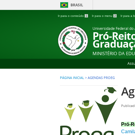
BRASIL
Ir para o conteúdo
1
Ir para o menu
2
Ir para a
Universidade Federal d
Pró-Reit
Graduaç
MINISTÉRIO DA ED
Ass
PÁGINA INICIAL
>
AGENDAS PROEG
Ag
Publicad
Pró-R
Camila