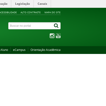
mação
Legislação
Canais
ACESSIBILIDADE
ALTO CONTRASTE
MAPA DO SITE
 Aluno
eCampus
Orientação Acadêmica