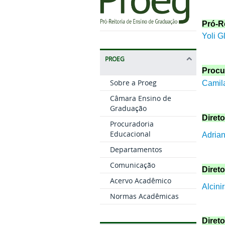
Pró-R
Yoli G
PROEG
Procu
Sobre a Proeg
Camila
Câmara Ensino de
Graduação
Diret
Procuradoria
Educacional
Adria
Departamentos
Comunicação
Diret
Acervo Acadêmico
Alcini
Normas Acadêmicas
Diret