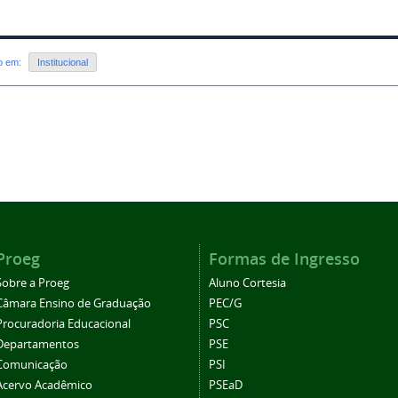
do em:
Institucional
Proeg
Formas de Ingresso
Sobre a Proeg
Aluno Cortesia
Câmara Ensino de Graduação
PEC/G
Procuradoria Educacional
PSC
Departamentos
PSE
Comunicação
PSI
Acervo Acadêmico
PSEaD