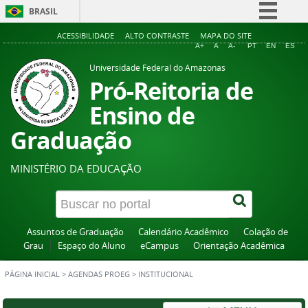
BRASIL
Simplifique!
ACESSIBILIDADE
ALTO CONTRASTE
MAPA DO SITE
A+
A
A-
PT
EN
ES
Comunica BR
Universidade Federal do Amazonas
Participe
Pró-Reitoria de
Acesso à informação
Ensino de
Legislação
Graduação
Canais
MINISTÉRIO DA EDUCAÇÃO
Assuntos de Graduação
Calendário Acadêmico
Colação de
Grau
Espaço do Aluno
eCampus
Orientação Acadêmica
PÁGINA INICIAL
>
AGENDAS PROEG
>
INSTITUCIONAL