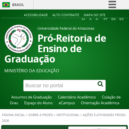
BRASIL
Simplifique!
ACESSIBILIDADE
ALTO CONTRASTE
MAPA DO SITE
A+
A
A-
PT
EN
ES
Comunica BR
Universidade Federal do Amazonas
Participe
Pró-Reitoria de
Acesso à informação
Ensino de
Legislação
Graduação
Canais
MINISTÉRIO DA EDUCAÇÃO
Assuntos de Graduação
Calendário Acadêmico
Colação de
Grau
Espaço do Aluno
eCampus
Orientação Acadêmica
PÁGINA INICIAL
>
SOBRE A PROEG
>
INSTITUCIONAL
>
AÇÕES E ATIVIDADES PROEG
2026