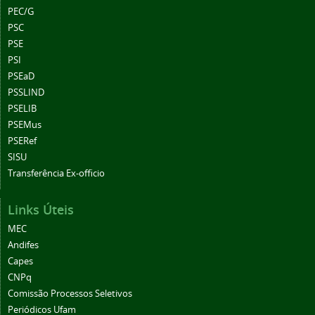
PEC/G
PSC
PSE
PSI
PSEaD
PSSLIND
PSELIB
PSEMus
PSERef
SISU
Transferência Ex-officio
Links Úteis
MEC
Andifes
Capes
CNPq
Comissão Processos Seletivos
Periódicos Ufam