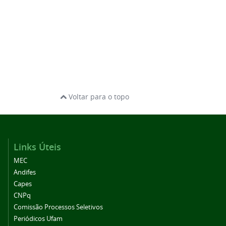
Voltar para o topo
Links Úteis
MEC
Andifes
Capes
CNPq
Comissão Processos Seletivos
Periódicos Ufam