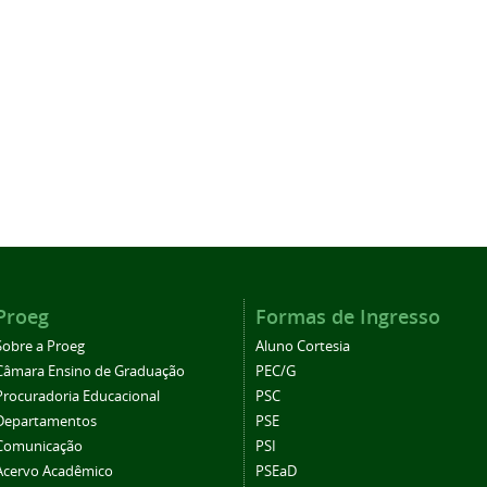
Proeg
Formas de Ingresso
Sobre a Proeg
Aluno Cortesia
Câmara Ensino de Graduação
PEC/G
Procuradoria Educacional
PSC
Departamentos
PSE
Comunicação
PSI
Acervo Acadêmico
PSEaD