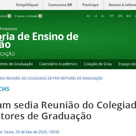
Simplifique!
Comunica BR
Participe
Acesso à infor
 busca
3
Ir para o rodapé
4
A+
A
A-
PT
EN
ES
o Amazonas
oria de Ensino de
ão
UCAÇÃO
untos de Graduação
Calendário Acadêmico
Colação de Grau
Espaço do
DIA REUNIÃO DO COLEGIADO DE PRÓ-REITORES DE GRADUAÇÃO
CIAS
am sedia Reunião do Colegiad
itores de Graduação
o: Sexta, 29 de Mai de 2026, 10h30