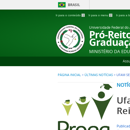
BRASIL
Ir para o conteúdo
1
Ir para o menu
2
Ir para a
Universidade Federal d
Pró-Reit
Graduaç
MINISTÉRIO DA ED
Ass
PÁGINA INICIAL
>
ÚLTIMAS NOTÍCIAS
>
UFAM SE
NOTÍ
Uf
Re
Publicad