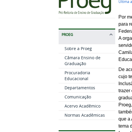
Última 
Por me
para r
Feder
PROEG
A orga
servid
Sobre a Proeg
Camila
Câmara Ensino de
Educaç
Graduação
De aco
Procuradoria
cujo t
Educacional
Inclus
Departamentos
trazer
Comunicação
gradua
Proeg
Acervo Acadêmico
também
Normas Acadêmicas
que a
tema d