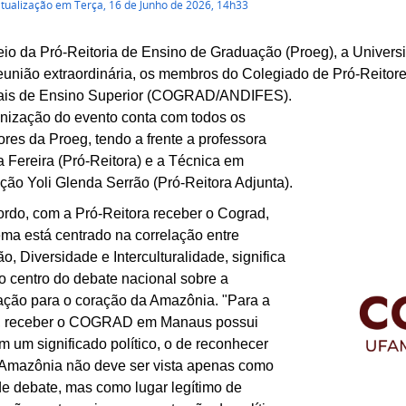
atualização em Terça, 16 de Junho de 2026, 14h33
io da Pró-Reitoria de Ensino de Graduação (Proeg), a Univer
eunião extraordinária, os membros do Colegiado de Pró-Reitore
ais de Ensino Superior (COGRAD/ANDIFES).
nização do evento conta com todos os
ores da Proeg, tendo a frente a professora
 Fereira (Pró-Reitora) e a Técnica em
ão Yoli Glenda Serrão (Pró-Reitora Adjunta).
rdo, com a Pró-Reitora receber o Cograd,
ema está centrado na correlação entre
ão, Diversidade e Interculturalidade, significa
 o centro do debate nacional sobre a
ção para o coração da Amazônia. "Para a
, receber o COGRAD em Manaus possui
 um significado político, o de reconhecer
 Amazônia não deve ser vista apenas como
e debate, mas como lugar legítimo de