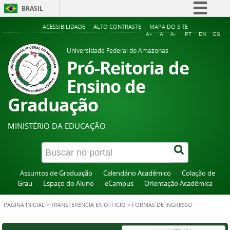
BRASIL
Simplifique!
ACESSIBILIDADE
ALTO CONTRASTE
MAPA DO SITE
A+
A
A-
PT
EN
ES
Comunica BR
Universidade Federal do Amazonas
Participe
Pró-Reitoria de
Acesso à informação
Ensino de
Legislação
Graduação
Canais
MINISTÉRIO DA EDUCAÇÃO
Assuntos de Graduação
Calendário Acadêmico
Colação de
Grau
Espaço do Aluno
eCampus
Orientação Acadêmica
PÁGINA INICIAL
>
TRANSFERÊNCIA EX-OFFICIO
>
FORMAS DE INGRESSO