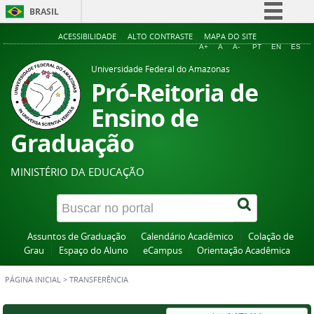
BRASIL
Simplifique!
ACESSIBILIDADE
ALTO CONTRASTE
MAPA DO SITE
A+
A
A-
PT
EN
ES
Comunica BR
Universidade Federal do Amazonas
Participe
Pró-Reitoria de
Acesso à informação
Ensino de
Legislação
Graduação
Canais
MINISTÉRIO DA EDUCAÇÃO
Assuntos de Graduação
Calendário Acadêmico
Colação de
Grau
Espaço do Aluno
eCampus
Orientação Acadêmica
PÁGINA INICIAL
>
TRANSFERÊNCIA