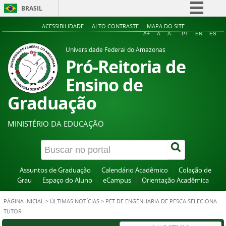
BRASIL
Simplifique!
ACESSIBILIDADE
ALTO CONTRASTE
MAPA DO SITE
A+
A
A-
PT
EN
ES
Comunica BR
Universidade Federal do Amazonas
Participe
Pró-Reitoria de
Acesso à informação
Ensino de
Legislação
Graduação
Canais
MINISTÉRIO DA EDUCAÇÃO
Assuntos de Graduação
Calendário Acadêmico
Colação de
Grau
Espaço do Aluno
eCampus
Orientação Acadêmica
PÁGINA INICIAL
>
ÚLTIMAS NOTÍCIAS
>
PET DE ENGENHARIA DE PESCA SELECIONA
TUTOR