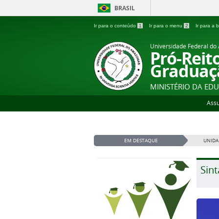
BRASIL
Ir para o conteúdo
1
Ir para o menu
2
Ir para a
Universidade Federal d
Pró-Reit
Graduaç
MINISTÉRIO DA ED
Ass
EM DESTAQUE
UNIDA
Sint