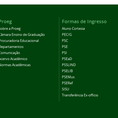
Proeg
Formas de Ingresso
Sobre a Proeg
Aluno Cortesia
Câmara Ensino de Graduação
PEC/G
Procuradoria Educacional
PSC
Departamentos
PSE
Comunicação
PSI
Acervo Acadêmico
PSEaD
Normas Acadêmicas
PSSLIND
PSELIB
PSEMus
PSERef
SISU
Transferência Ex-officio