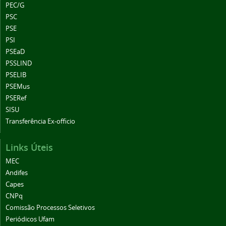
PEC/G
PSC
PSE
PSI
PSEaD
PSSLIND
PSELIB
PSEMus
PSERef
SISU
Transferência Ex-officio
Links Úteis
MEC
Andifes
Capes
CNPq
Comissão Processos Seletivos
Periódicos Ufam