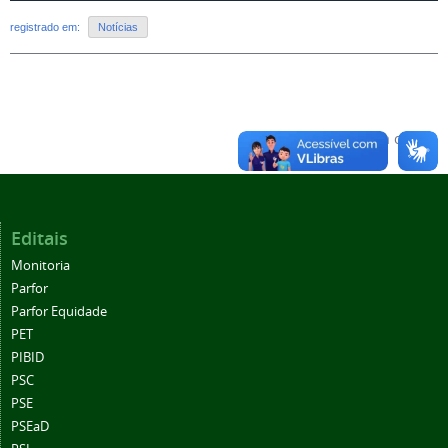
registrado em:
Notícias
Voltar para o topo
Editais
Monitoria
Parfor
Parfor Equidade
PET
PIBID
PSC
PSE
PSEaD