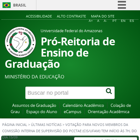
BRASIL
Simplifique!
ACESSIBILIDADE
ALTO CONTRASTE
MAPA DO SITE
A+
A
A-
PT
EN
ES
Comunica BR
Universidade Federal do Amazonas
Participe
Pró-Reitoria de
Acesso à informação
Ensino de
Legislação
Graduação
Canais
MINISTÉRIO DA EDUCAÇÃO
Assuntos de Graduação
Calendário Acadêmico
Colação de
Grau
Espaço do Aluno
eCampus
Orientação Acadêmica
PÁGINA INICIAL
>
ÚLTIMAS NOTÍCIAS
>
VOTAÇÃO PARA NOVOS MEMBROS DA
COMISSÃO INTERNA DE SUPERVISÃO DO PCCTAE (CIS/UFAM) TEM INÍCIO ÀS 7H, DO
DIA 15/09