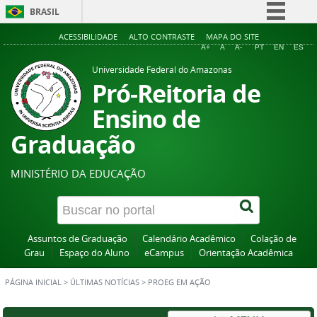
BRASIL
Simplifique!
ACESSIBILIDADE
ALTO CONTRASTE
MAPA DO SITE
A+
A
A-
PT
EN
ES
Comunica BR
Universidade Federal do Amazonas
Participe
Pró-Reitoria de
Acesso à informação
Ensino de
Legislação
Graduação
Canais
MINISTÉRIO DA EDUCAÇÃO
Assuntos de Graduação
Calendário Acadêmico
Colação de
Grau
Espaço do Aluno
eCampus
Orientação Acadêmica
PÁGINA INICIAL
>
ÚLTIMAS NOTÍCIAS
>
PROEG EM AÇÃO