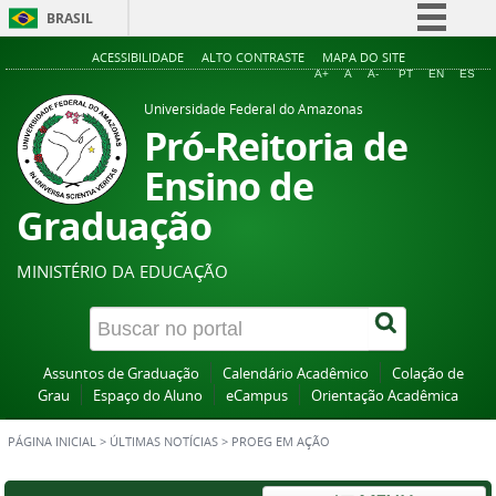
BRASIL
Simplifique!
ACESSIBILIDADE
ALTO CONTRASTE
MAPA DO SITE
A+
A
A-
PT
EN
ES
Comunica BR
Universidade Federal do Amazonas
Participe
Pró-Reitoria de
Acesso à informação
Ensino de
Legislação
Graduação
Canais
MINISTÉRIO DA EDUCAÇÃO
Assuntos de Graduação
Calendário Acadêmico
Colação de
Grau
Espaço do Aluno
eCampus
Orientação Acadêmica
PÁGINA INICIAL
>
ÚLTIMAS NOTÍCIAS
>
PROEG EM AÇÃO