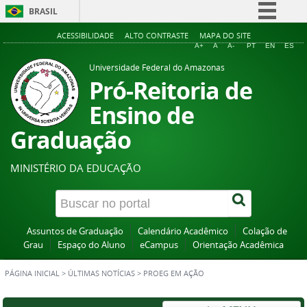
BRASIL
Simplifique!
ACESSIBILIDADE
ALTO CONTRASTE
MAPA DO SITE
A+
A
A-
PT
EN
ES
Comunica BR
Universidade Federal do Amazonas
Participe
Pró-Reitoria de
Acesso à informação
Ensino de
Legislação
Graduação
Canais
MINISTÉRIO DA EDUCAÇÃO
Assuntos de Graduação
Calendário Acadêmico
Colação de
Grau
Espaço do Aluno
eCampus
Orientação Acadêmica
PÁGINA INICIAL
>
ÚLTIMAS NOTÍCIAS
>
PROEG EM AÇÃO