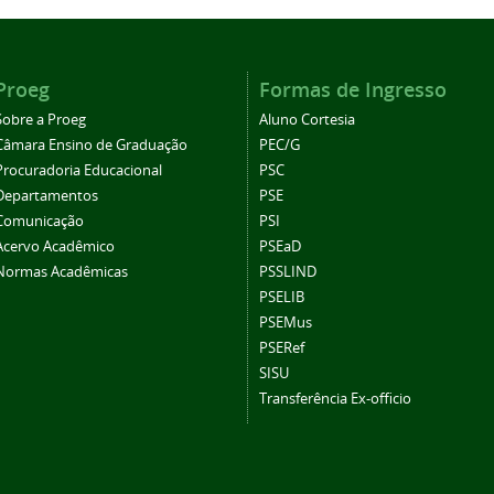
Proeg
Formas de Ingresso
Sobre a Proeg
Aluno Cortesia
Câmara Ensino de Graduação
PEC/G
Procuradoria Educacional
PSC
Departamentos
PSE
Comunicação
PSI
Acervo Acadêmico
PSEaD
Normas Acadêmicas
PSSLIND
PSELIB
PSEMus
PSERef
SISU
Transferência Ex-officio