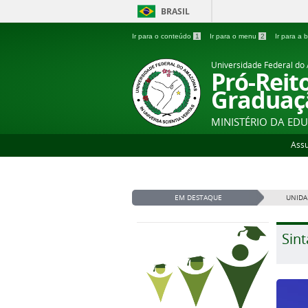
BRASIL
Ir para o conteúdo
1
Ir para o menu
2
Ir para a
Universidade Federal d
Pró-Reit
Graduaç
MINISTÉRIO DA ED
Ass
EM DESTAQUE
UNIDA
Sint