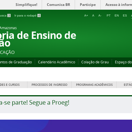
Simplifique!
Comunica BR
Participe
Acesso à infor
 busca
3
Ir para o rodapé
4
A+
A
A-
PT
EN
ES
o Amazonas
oria de Ensino de
ão
UCAÇÃO
untos de Graduação
Calendário Acadêmico
Colação de Grau
Espaço do
DES E CURSOS
PROCESSOS DE INGRESSO
PROGRAMAS ACADÊMICOS
ESTÁ
a-se parte! Segue a Proeg!