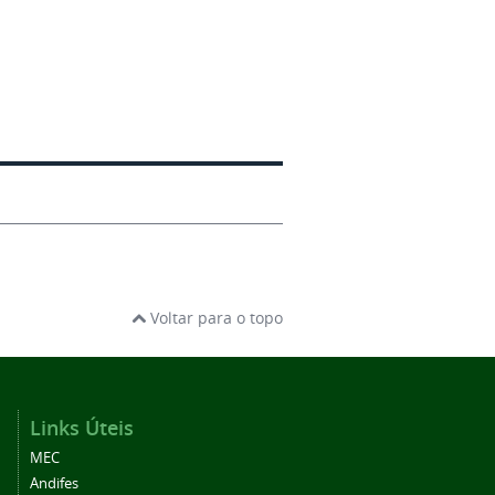
Voltar para o topo
Links Úteis
MEC
Andifes