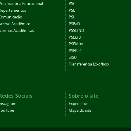
Procuradoria Educacional
PSC
Departamentos
PSE
Comunicação
PSI
Acervo Acadêmico
PSEaD
Normas Acadêmicas
PSSLIND
PSELIB
PSEMus
PSERef
SISU
Transferência Ex-officio
Redes Sociais
Sobre o site
Instagram
Expediente
YouTube
Mapa do site