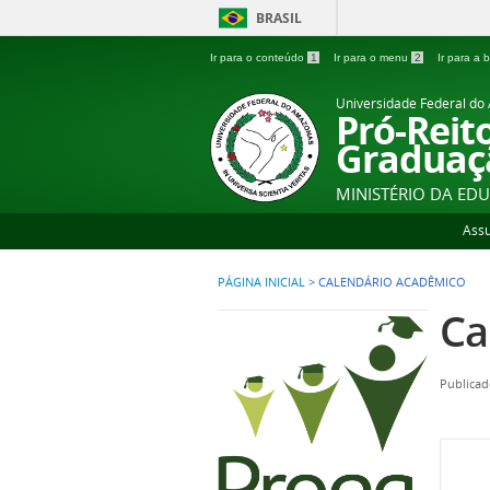
BRASIL
Ir para o conteúdo
1
Ir para o menu
2
Ir para a
Universidade Federal d
Pró-Reit
Graduaç
MINISTÉRIO DA ED
Ass
PÁGINA INICIAL
>
CALENDÁRIO ACADÊMICO
Ca
Publicad