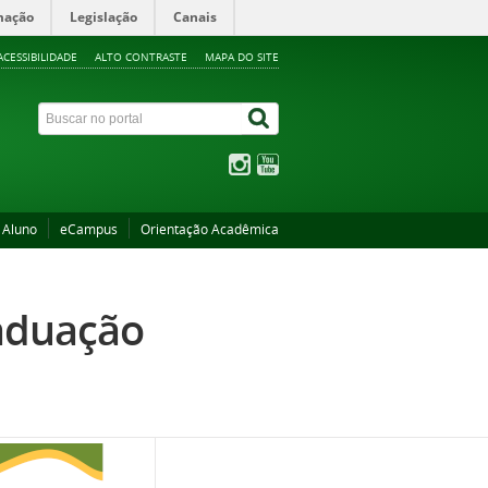
mação
Legislação
Canais
ACESSIBILIDADE
ALTO CONTRASTE
MAPA DO SITE
 Aluno
eCampus
Orientação Acadêmica
aduação