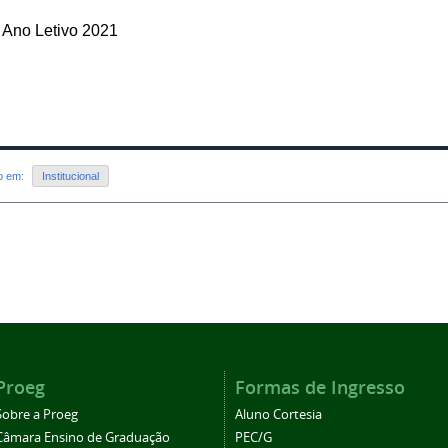
-
Ano Letivo 2021
do em:
Institucional
Proeg
Formas de Ingresso
Sobre a Proeg
Aluno Cortesia
Câmara Ensino de Graduação
PEC/G