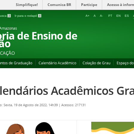
Simplifique!
Comunica BR
Participe
Acesso à infor
 busca
3
Ir para o rodapé
4
A+
A
A-
PT
EN
ES
o Amazonas
oria de Ensino de
ão
UCAÇÃO
untos de Graduação
Calendário Acadêmico
Colação de Grau
Espaço do
lendários Acadêmicos Gr
o: Sexta, 19 de Agosto de 2022, 14h39
|
Acessos: 217131