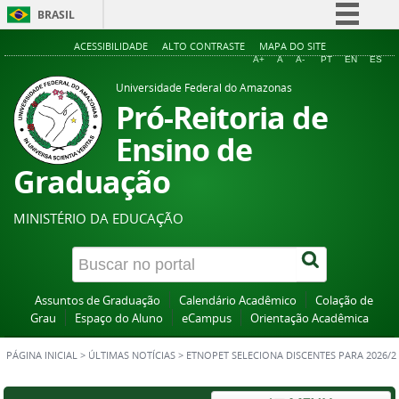
BRASIL
Simplifique!
ACESSIBILIDADE
ALTO CONTRASTE
MAPA DO SITE
A+
A
A-
PT
EN
ES
Comunica BR
Universidade Federal do Amazonas
Participe
Pró-Reitoria de
Acesso à informação
Ensino de
Legislação
Graduação
Canais
MINISTÉRIO DA EDUCAÇÃO
Assuntos de Graduação
Calendário Acadêmico
Colação de
Grau
Espaço do Aluno
eCampus
Orientação Acadêmica
PÁGINA INICIAL
>
ÚLTIMAS NOTÍCIAS
>
ETNOPET SELECIONA DISCENTES PARA 2026/2