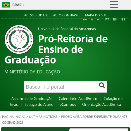
BRASIL
Simplifique!
ACESSIBILIDADE
ALTO CONTRASTE
MAPA DO SITE
A+
A
A-
PT
EN
ES
Comunica BR
Universidade Federal do Amazonas
Participe
Pró-Reitoria de
Acesso à informação
Ensino de
Legislação
Graduação
Canais
MINISTÉRIO DA EDUCAÇÃO
Assuntos de Graduação
Calendário Acadêmico
Colação de
Grau
Espaço do Aluno
eCampus
Orientação Acadêmica
PÁGINA INICIAL
>
ÚLTIMAS NOTÍCIAS
>
PROEG AVISA SOBRE EXPEDIENTE DURANTE
COGRAD 2026