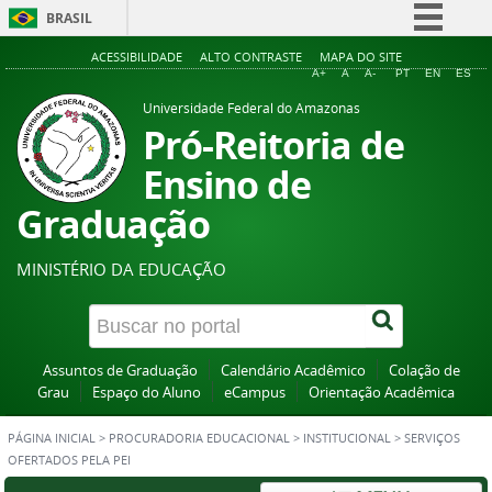
BRASIL
Simplifique!
ACESSIBILIDADE
ALTO CONTRASTE
MAPA DO SITE
A+
A
A-
PT
EN
ES
Comunica BR
Universidade Federal do Amazonas
Participe
Pró-Reitoria de
Acesso à informação
Ensino de
Legislação
Graduação
Canais
MINISTÉRIO DA EDUCAÇÃO
Assuntos de Graduação
Calendário Acadêmico
Colação de
Grau
Espaço do Aluno
eCampus
Orientação Acadêmica
PÁGINA INICIAL
>
PROCURADORIA EDUCACIONAL
>
INSTITUCIONAL
>
SERVIÇOS
OFERTADOS PELA PEI