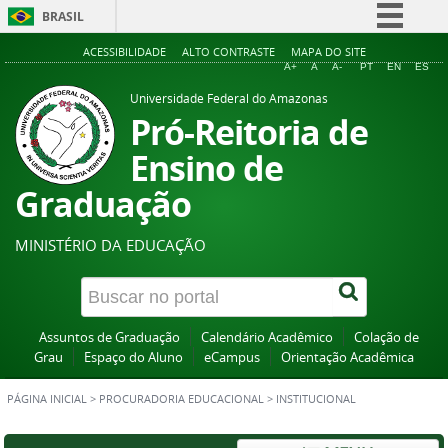
BRASIL
Simplifique!
ACESSIBILIDADE
ALTO CONTRASTE
MAPA DO SITE
A+
A
A-
PT
EN
ES
Comunica BR
Universidade Federal do Amazonas
Participe
Pró-Reitoria de
Acesso à informação
Ensino de
Legislação
Graduação
Canais
MINISTÉRIO DA EDUCAÇÃO
Assuntos de Graduação
Calendário Acadêmico
Colação de
Grau
Espaço do Aluno
eCampus
Orientação Acadêmica
PÁGINA INICIAL
>
PROCURADORIA EDUCACIONAL
>
INSTITUCIONAL