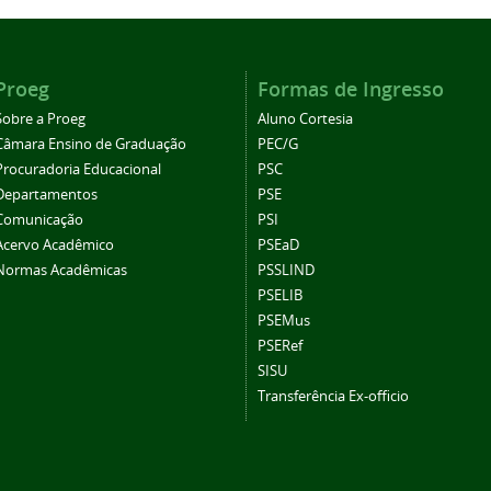
Proeg
Formas de Ingresso
Sobre a Proeg
Aluno Cortesia
Câmara Ensino de Graduação
PEC/G
Procuradoria Educacional
PSC
Departamentos
PSE
Comunicação
PSI
Acervo Acadêmico
PSEaD
Normas Acadêmicas
PSSLIND
PSELIB
PSEMus
PSERef
SISU
Transferência Ex-officio