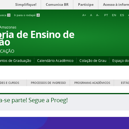
Simplifique!
Comunica BR
Participe
Acesso à infor
 busca
3
Ir para o rodapé
4
A+
A
A-
PT
EN
ES
o Amazonas
oria de Ensino de
ão
UCAÇÃO
untos de Graduação
Calendário Acadêmico
Colação de Grau
Espaço do
DES E CURSOS
PROCESSOS DE INGRESSO
PROGRAMAS ACADÊMICOS
ESTÁ
a-se parte! Segue a Proeg!