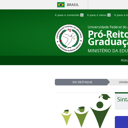
BRASIL
Ir para o conteúdo
1
Ir para o menu
2
Ir para a
Universidade Federal d
Pró-Reit
Graduaç
MINISTÉRIO DA ED
Ass
EM DESTAQUE
UNIDA
Sint