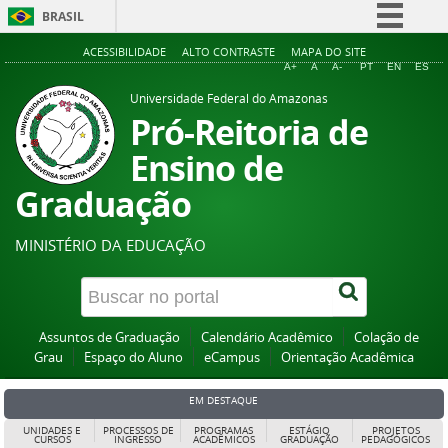
BRASIL
Simplifique!
ACESSIBILIDADE
ALTO CONTRASTE
MAPA DO SITE
A+
A
A-
PT
EN
ES
Comunica BR
Universidade Federal do Amazonas
Participe
Pró-Reitoria de
Acesso à informação
Ensino de
Legislação
Graduação
Canais
MINISTÉRIO DA EDUCAÇÃO
Assuntos de Graduação
Calendário Acadêmico
Colação de
Grau
Espaço do Aluno
eCampus
Orientação Acadêmica
EM DESTAQUE
UNIDADES E
PROCESSOS DE
PROGRAMAS
ESTÁGIO
PROJETOS
CURSOS
INGRESSO
ACADÊMICOS
GRADUAÇÃO
PEDAGÓGICOS