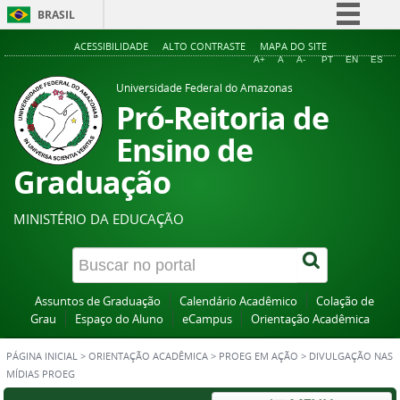
BRASIL
Simplifique!
ACESSIBILIDADE
ALTO CONTRASTE
MAPA DO SITE
A+
A
A-
PT
EN
ES
Comunica BR
Universidade Federal do Amazonas
Participe
Pró-Reitoria de
Acesso à informação
Ensino de
Legislação
Graduação
Canais
MINISTÉRIO DA EDUCAÇÃO
Assuntos de Graduação
Calendário Acadêmico
Colação de
Grau
Espaço do Aluno
eCampus
Orientação Acadêmica
PÁGINA INICIAL
>
ORIENTAÇÃO ACADÊMICA
>
PROEG EM AÇÃO
>
DIVULGAÇÃO NAS
MÍDIAS PROEG