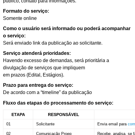
público,
contato para informações
.
Formato do serviço:
Somente online
Como o usuário será informado ou poderá acompanhar
o serviço:
Será enviado link da publicação ao solicitante
.
Serviço atenderá prioridades:
Havendo excesso de demandas, será prioritária a
divulgação de serviços que impliquem
em prazos (Edital, Estágios)
.
Prazo para entrega do serviço:
De acordo com a “timeline” da publicação
Fluxo das etapas do processamento do serviço:
ETAPA
RESPONSÁVEL
01
Solicitante
Envia email para
com
02
Comunicação Proeg
Recebe, analisa, se f