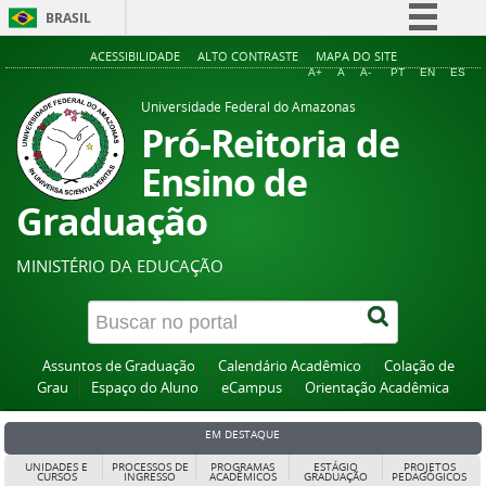
BRASIL
Simplifique!
ACESSIBILIDADE
ALTO CONTRASTE
MAPA DO SITE
A+
A
A-
PT
EN
ES
Comunica BR
Universidade Federal do Amazonas
Participe
Pró-Reitoria de
Acesso à informação
Ensino de
Legislação
Graduação
Canais
MINISTÉRIO DA EDUCAÇÃO
Assuntos de Graduação
Calendário Acadêmico
Colação de
Grau
Espaço do Aluno
eCampus
Orientação Acadêmica
EM DESTAQUE
UNIDADES E
PROCESSOS DE
PROGRAMAS
ESTÁGIO
PROJETOS
CURSOS
INGRESSO
ACADÊMICOS
GRADUAÇÃO
PEDAGÓGICOS