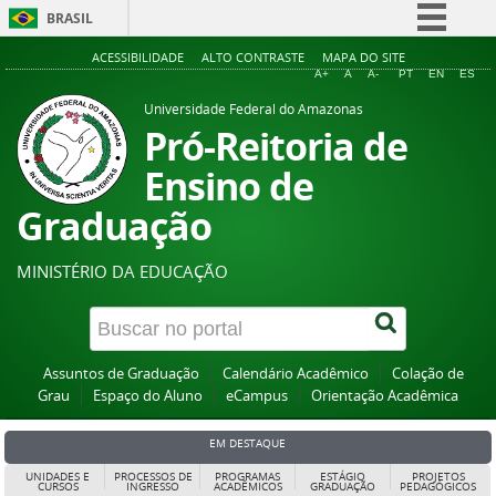
BRASIL
Simplifique!
ACESSIBILIDADE
ALTO CONTRASTE
MAPA DO SITE
A+
A
A-
PT
EN
ES
Comunica BR
Universidade Federal do Amazonas
Participe
Pró-Reitoria de
Acesso à informação
Ensino de
Legislação
Graduação
Canais
MINISTÉRIO DA EDUCAÇÃO
Assuntos de Graduação
Calendário Acadêmico
Colação de
Grau
Espaço do Aluno
eCampus
Orientação Acadêmica
EM DESTAQUE
UNIDADES E
PROCESSOS DE
PROGRAMAS
ESTÁGIO
PROJETOS
CURSOS
INGRESSO
ACADÊMICOS
GRADUAÇÃO
PEDAGÓGICOS