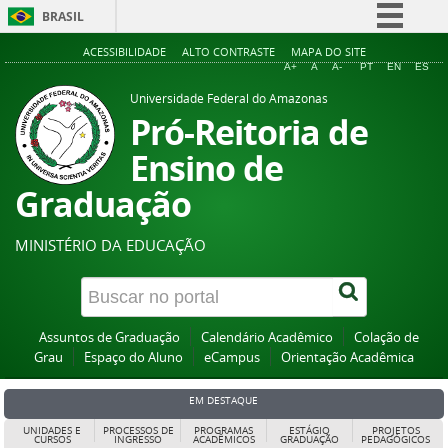
BRASIL
Simplifique!
ACESSIBILIDADE
ALTO CONTRASTE
MAPA DO SITE
A+
A
A-
PT
EN
ES
Comunica BR
Universidade Federal do Amazonas
Participe
Pró-Reitoria de
Acesso à informação
Ensino de
Legislação
Graduação
Canais
MINISTÉRIO DA EDUCAÇÃO
Assuntos de Graduação
Calendário Acadêmico
Colação de
Grau
Espaço do Aluno
eCampus
Orientação Acadêmica
EM DESTAQUE
UNIDADES E
PROCESSOS DE
PROGRAMAS
ESTÁGIO
PROJETOS
CURSOS
INGRESSO
ACADÊMICOS
GRADUAÇÃO
PEDAGÓGICOS