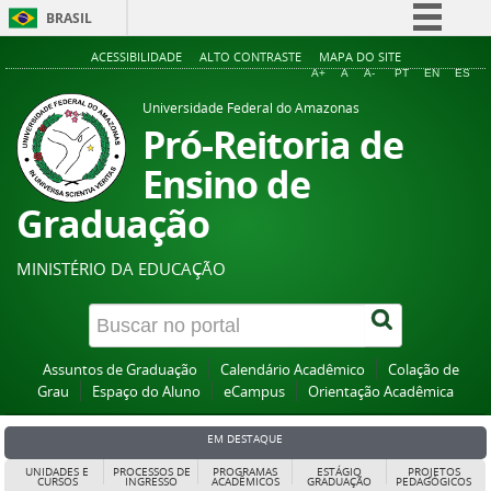
BRASIL
Simplifique!
ACESSIBILIDADE
ALTO CONTRASTE
MAPA DO SITE
A+
A
A-
PT
EN
ES
Comunica BR
Universidade Federal do Amazonas
Participe
Pró-Reitoria de
Acesso à informação
Ensino de
Legislação
Graduação
Canais
MINISTÉRIO DA EDUCAÇÃO
Assuntos de Graduação
Calendário Acadêmico
Colação de
Grau
Espaço do Aluno
eCampus
Orientação Acadêmica
EM DESTAQUE
UNIDADES E
PROCESSOS DE
PROGRAMAS
ESTÁGIO
PROJETOS
CURSOS
INGRESSO
ACADÊMICOS
GRADUAÇÃO
PEDAGÓGICOS