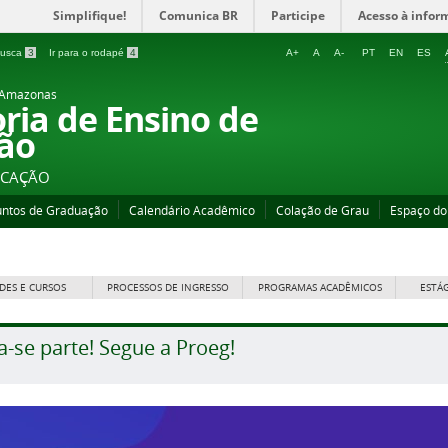
Simplifique!
Comunica BR
Participe
Acesso à infor
 busca
3
Ir para o rodapé
4
A+
A
A-
PT
EN
ES
o Amazonas
oria de Ensino de
ão
UCAÇÃO
untos de Graduação
Calendário Acadêmico
Colação de Grau
Espaço do
DES E CURSOS
PROCESSOS DE INGRESSO
PROGRAMAS ACADÊMICOS
ESTÁ
a-se parte! Segue a Proeg!