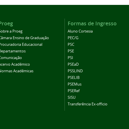
Proeg
Formas de Ingresso
Sobre a Proeg
Aluno Cortesia
Câmara Ensino de Graduação
PEC/G
Procuradoria Educacional
PSC
Departamentos
PSE
Comunicação
PSI
Acervo Acadêmico
PSEaD
Normas Acadêmicas
PSSLIND
PSELIB
PSEMus
PSERef
SISU
Transferência Ex-officio