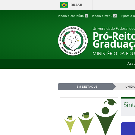
BRASIL
Ir para o conteúdo
1
Ir para o menu
2
Ir para a
Universidade Federal d
Pró-Reit
Graduaç
MINISTÉRIO DA ED
Ass
EM DESTAQUE
UNIDA
Sint