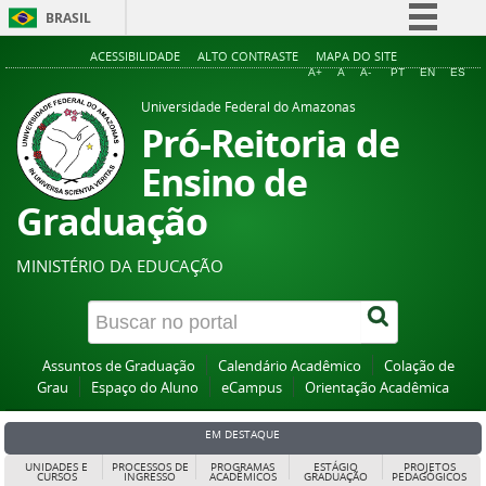
BRASIL
Simplifique!
ACESSIBILIDADE
ALTO CONTRASTE
MAPA DO SITE
A+
A
A-
PT
EN
ES
Comunica BR
Universidade Federal do Amazonas
Participe
Pró-Reitoria de
Acesso à informação
Ensino de
Legislação
Graduação
Canais
MINISTÉRIO DA EDUCAÇÃO
Assuntos de Graduação
Calendário Acadêmico
Colação de
Grau
Espaço do Aluno
eCampus
Orientação Acadêmica
EM DESTAQUE
UNIDADES E
PROCESSOS DE
PROGRAMAS
ESTÁGIO
PROJETOS
CURSOS
INGRESSO
ACADÊMICOS
GRADUAÇÃO
PEDAGÓGICOS