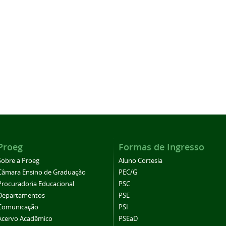
Proeg
Formas de Ingresso
Sobre a Proeg
Aluno Cortesia
Câmara Ensino de Graduação
PEC/G
Procuradoria Educacional
PSC
Departamentos
PSE
Comunicação
PSI
Acervo Acadêmico
PSEaD