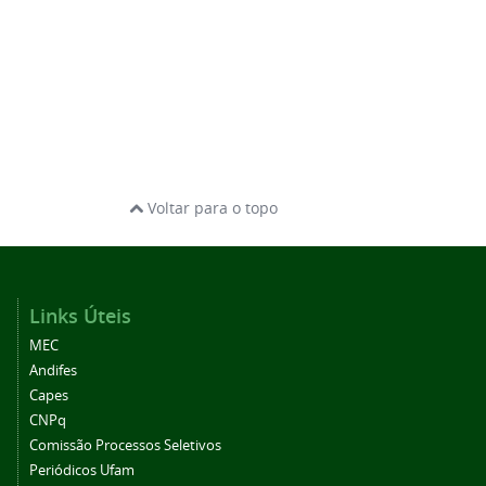
Voltar para o topo
Links Úteis
MEC
Andifes
Capes
CNPq
Comissão Processos Seletivos
Periódicos Ufam