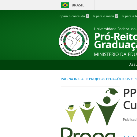
BRASIL
Ir para o conteúdo
1
Ir para o menu
2
Ir para a
Universidade Federal d
Pró-Reit
Graduaç
MINISTÉRIO DA ED
Ass
PÁGINA INICIAL
>
PROJETOS PEDAGÓGICOS
>
P
PP
Cu
Publicad