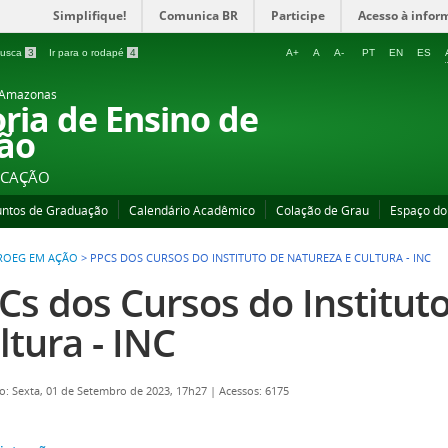
Simplifique!
Comunica BR
Participe
Acesso à infor
 busca
3
Ir para o rodapé
4
A+
A
A-
PT
EN
ES
o Amazonas
oria de Ensino de
ão
UCAÇÃO
untos de Graduação
Calendário Acadêmico
Colação de Grau
Espaço do
ROEG EM AÇÃO
>
PPCS DOS CURSOS DO INSTITUTO DE NATUREZA E CULTURA - INC
Cs dos Cursos do Institut
ltura - INC
o: Sexta, 01 de Setembro de 2023, 17h27
|
Acessos: 6175