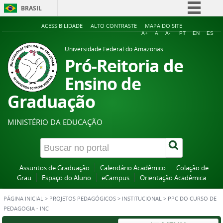
BRASIL
Simplifique!
ACESSIBILIDADE
ALTO CONTRASTE
MAPA DO SITE
A+
A
A-
PT
EN
ES
Comunica BR
Universidade Federal do Amazonas
Participe
Pró-Reitoria de
Acesso à informação
Ensino de
Legislação
Graduação
Canais
MINISTÉRIO DA EDUCAÇÃO
Assuntos de Graduação
Calendário Acadêmico
Colação de
Grau
Espaço do Aluno
eCampus
Orientação Acadêmica
PÁGINA INICIAL
>
PROJETOS PEDAGÓGICOS
>
INSTITUCIONAL
>
PPC DO CURSO DE
PEDAGOGIA - INC