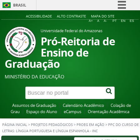
BRASIL
Simplifique!
ACESSIBILIDADE
ALTO CONTRASTE
MAPA DO SITE
A+
A
A-
PT
EN
ES
Comunica BR
Universidade Federal do Amazonas
Participe
Pró-Reitoria de
Acesso à informação
Ensino de
Legislação
Graduação
Canais
MINISTÉRIO DA EDUCAÇÃO
Assuntos de Graduação
Calendário Acadêmico
Colação de
Grau
Espaço do Aluno
eCampus
Orientação Acadêmica
PÁGINA INICIAL
>
PROJETOS PEDAGÓGICOS
>
PROEG EM AÇÃO
>
PPC DO CURSO DE
LETRAS: LÍNGUA PORTUGUESA E LÍNGUA ESPANHOLA - INC