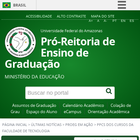
BRASIL
Simplifique!
ACESSIBILIDADE
ALTO CONTRASTE
MAPA DO SITE
A+
A
A-
PT
EN
ES
Comunica BR
Universidade Federal do Amazonas
Participe
Pró-Reitoria de
Acesso à informação
Ensino de
Legislação
Graduação
Canais
MINISTÉRIO DA EDUCAÇÃO
Assuntos de Graduação
Calendário Acadêmico
Colação de
Grau
Espaço do Aluno
eCampus
Orientação Acadêmica
PÁGINA INICIAL
>
ÚLTIMAS NOTÍCIAS
>
PROEG EM AÇÃO
>
PPCS DOS CURSOS DA
FACULDADE DE TECNOLOGIA