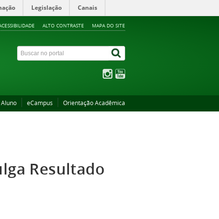
mação
Legislação
Canais
ACESSIBILIDADE
ALTO CONTRASTE
MAPA DO SITE
 Aluno
eCampus
Orientação Acadêmica
ulga Resultado