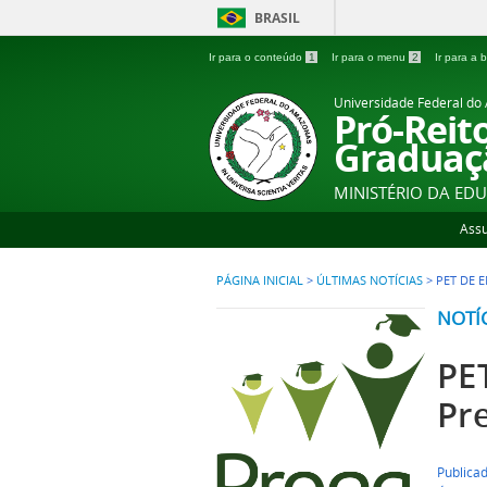
BRASIL
Ir para o conteúdo
1
Ir para o menu
2
Ir para a
Universidade Federal d
Pró-Reit
Graduaç
MINISTÉRIO DA ED
Ass
PÁGINA INICIAL
>
ÚLTIMAS NOTÍCIAS
>
PET DE 
NOTÍ
PE
Pr
Publica