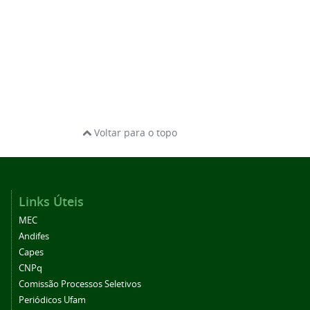
Voltar para o topo
Links Úteis
MEC
Andifes
Capes
CNPq
Comissão Processos Seletivos
Periódicos Ufam