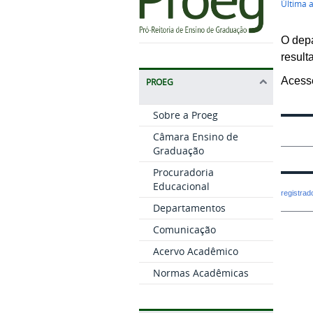
Última 
O depa
result
Acess
PROEG
Sobre a Proeg
Câmara Ensino de
Graduação
Procuradoria
Educacional
registra
Departamentos
Comunicação
Acervo Acadêmico
Normas Acadêmicas