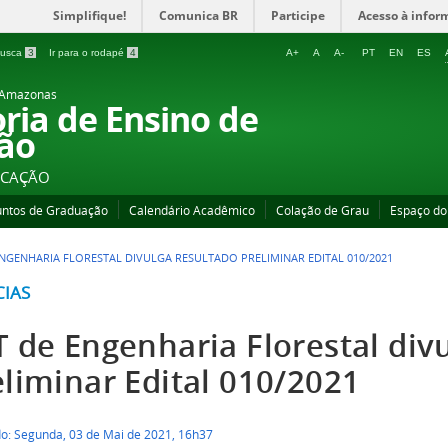
Simplifique!
Comunica BR
Participe
Acesso à infor
 busca
3
Ir para o rodapé
4
A+
A
A-
PT
EN
ES
o Amazonas
oria de Ensino de
ão
UCAÇÃO
untos de Graduação
Calendário Acadêmico
Colação de Grau
Espaço do
ENGENHARIA FLORESTAL DIVULGA RESULTADO PRELIMINAR EDITAL 010/2021
CIAS
T de Engenharia Florestal div
eliminar Edital 010/2021
do: Segunda, 03 de Mai de 2021, 16h37