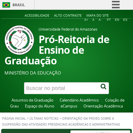
BRASIL
Simplifique!
ACESSIBILIDADE
ALTO CONTRASTE
MAPA DO SITE
A+
A
A-
PT
EN
ES
Comunica BR
Universidade Federal do Amazonas
Participe
Pró-Reitoria de
Acesso à informação
Ensino de
Legislação
Graduação
Canais
MINISTÉRIO DA EDUCAÇÃO
Assuntos de Graduação
Calendário Acadêmico
Colação de
Grau
Espaço do Aluno
eCampus
Orientação Acadêmica
PÁGINA INICIAL
>
ÚLTIMAS NOTÍCIAS
>
ORIENTAÇÃO DA PROEG SOBRE A
SUSPENSÃO DAS ATIVIDADES PRESENCIAIS ACADÊMICAS E ADMINISTRATIVAS