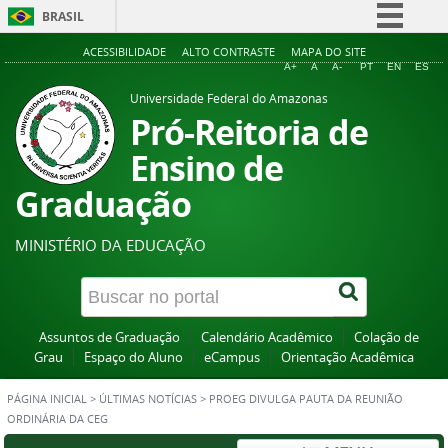
BRASIL
Simplifique!
ACESSIBILIDADE
ALTO CONTRASTE
MAPA DO SITE
A+
A
A-
PT
EN
ES
Comunica BR
Universidade Federal do Amazonas
Participe
Pró-Reitoria de
Acesso à informação
Ensino de
Legislação
Graduação
Canais
MINISTÉRIO DA EDUCAÇÃO
Assuntos de Graduação
Calendário Acadêmico
Colação de
Grau
Espaço do Aluno
eCampus
Orientação Acadêmica
PÁGINA INICIAL
>
ÚLTIMAS NOTÍCIAS
>
PROEG DIVULGA PAUTA DA REUNIÃO
ORDINÁRIA DA CEG