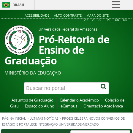
BRASIL
Simplifique!
ACESSIBILIDADE
ALTO CONTRASTE
MAPA DO SITE
A+
A
A-
PT
EN
ES
Comunica BR
Universidade Federal do Amazonas
Participe
Pró-Reitoria de
Acesso à informação
Ensino de
Legislação
Graduação
Canais
MINISTÉRIO DA EDUCAÇÃO
Assuntos de Graduação
Calendário Acadêmico
Colação de
Grau
Espaço do Aluno
eCampus
Orientação Acadêmica
PÁGINA INICIAL
>
ÚLTIMAS NOTÍCIAS
>
PROEG CELEBRA NOVOS CONVÊNIOS DE
ESTÁGIO E FORTALECE INTEGRAÇÃO UNIVERSIDADE-MERCADO