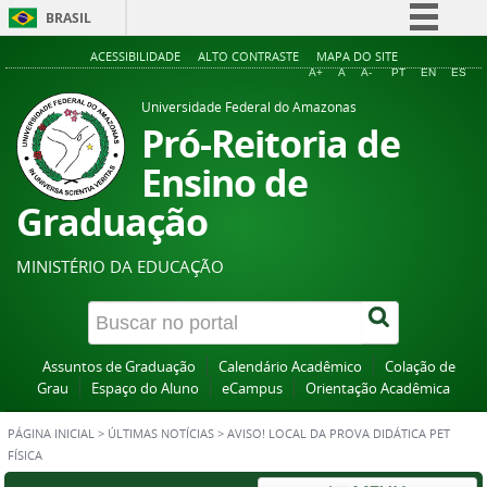
BRASIL
Simplifique!
ACESSIBILIDADE
ALTO CONTRASTE
MAPA DO SITE
A+
A
A-
PT
EN
ES
Comunica BR
Universidade Federal do Amazonas
Participe
Pró-Reitoria de
Acesso à informação
Ensino de
Legislação
Graduação
Canais
MINISTÉRIO DA EDUCAÇÃO
Assuntos de Graduação
Calendário Acadêmico
Colação de
Grau
Espaço do Aluno
eCampus
Orientação Acadêmica
PÁGINA INICIAL
>
ÚLTIMAS NOTÍCIAS
>
AVISO! LOCAL DA PROVA DIDÁTICA PET
FÍSICA