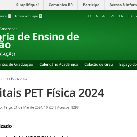
Simplifique!
Comunica BR
Participe
Acesso à infor
 busca
3
Ir para o rodapé
4
A+
A
A-
PT
EN
ES
o Amazonas
oria de Ensino de
ão
UCAÇÃO
untos de Graduação
Calendário Acadêmico
Colação de Grau
Espaço do
S PET FÍSICA 2024
itais PET Física 2024
o: Terça, 21 de Mai de 2024, 10h23
|
Acessos: 8298
izado