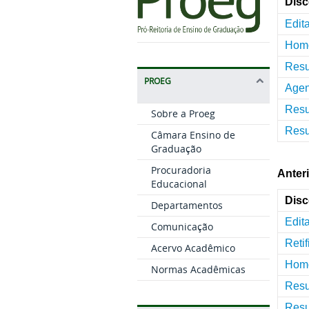
Disc
Edit
Homo
Resu
PROEG
Agen
Resu
Sobre a Proeg
Resu
Câmara Ensino de
Graduação
Procuradoria
Anter
Educacional
Disc
Departamentos
Edit
Comunicação
Reti
Acervo Acadêmico
Homo
Normas Acadêmicas
Resu
Resu