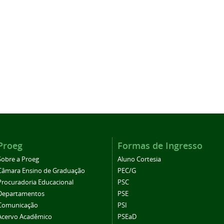
Proeg
Formas de Ingresso
Sobre a Proeg
Aluno Cortesia
Câmara Ensino de Graduação
PEC/G
Procuradoria Educacional
PSC
Departamentos
PSE
Comunicação
PSI
Acervo Acadêmico
PSEaD