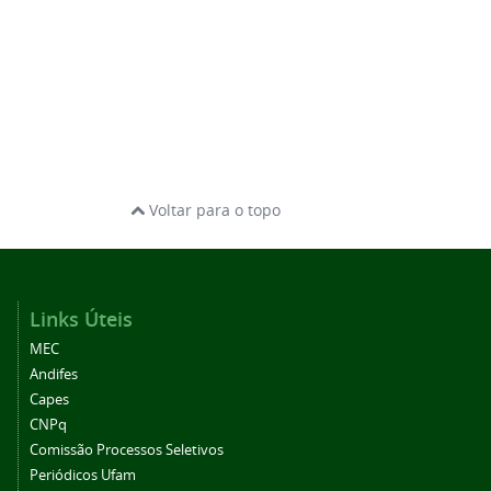
Voltar para o topo
Links Úteis
MEC
Andifes
Capes
CNPq
Comissão Processos Seletivos
Periódicos Ufam