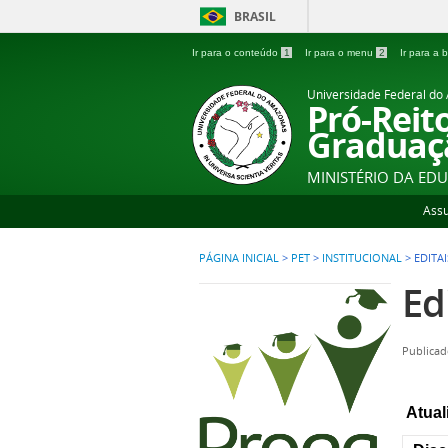
BRASIL
Ir para o conteúdo
1
Ir para o menu
2
Ir para a
Universidade Federal d
Pró-Reit
Graduaç
MINISTÉRIO DA ED
Ass
PÁGINA INICIAL
>
PET
>
INSTITUCIONAL
>
EDITAI
Ed
Publicad
Atual