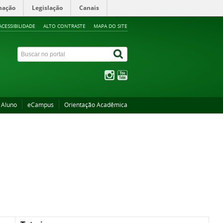
mação
Legislação
Canais
ACESSIBILIDADE
ALTO CONTRASTE
MAPA DO SITE
 Aluno
eCampus
Orientação Acadêmica