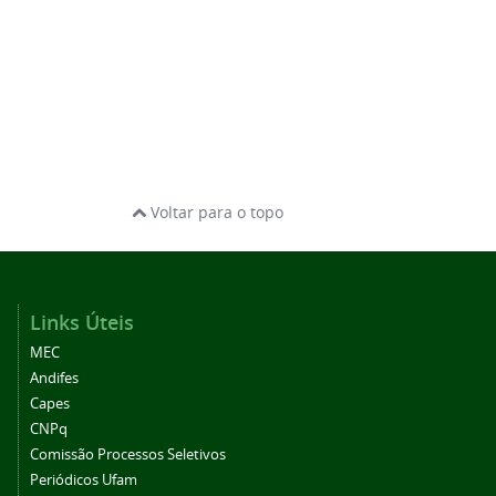
Voltar para o topo
Links Úteis
MEC
Andifes
Capes
CNPq
Comissão Processos Seletivos
Periódicos Ufam