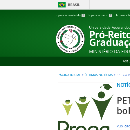
BRASIL
Ir para o conteúdo
1
Ir para o menu
2
Ir para a
Universidade Federal d
Pró-Reit
Graduaç
MINISTÉRIO DA ED
Ass
PÁGINA INICIAL
>
ÚLTIMAS NOTÍCIAS
>
PET COM
NOTÍ
PE
bol
Publica