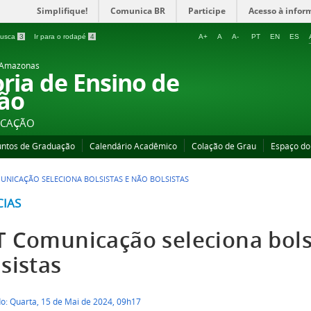
Simplifique!
Comunica BR
Participe
Acesso à infor
 busca
3
Ir para o rodapé
4
A+
A
A-
PT
EN
ES
o Amazonas
oria de Ensino de
ão
UCAÇÃO
untos de Graduação
Calendário Acadêmico
Colação de Grau
Espaço do
UNICAÇÃO SELECIONA BOLSISTAS E NÃO BOLSISTAS
CIAS
T Comunicação seleciona bols
sistas
do: Quarta, 15 de Mai de 2024, 09h17