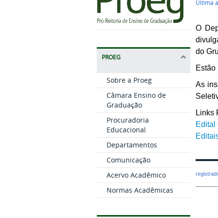
Última 
O Dep
divulg
do Gr
PROEG
Estão 
Sobre a Proeg
As ins
Câmara Ensino de
Seleti
Graduação
Links
Procuradoria
Edital
Educacional
Edita
Departamentos
Comunicação
Acervo Acadêmico
registra
Normas Acadêmicas