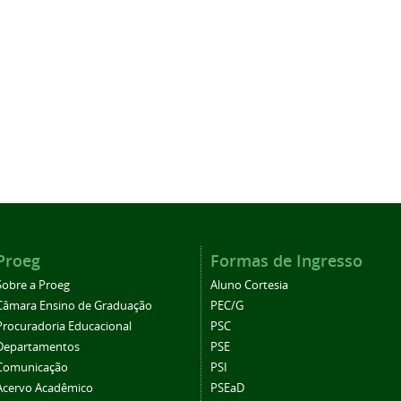
Proeg
Formas de Ingresso
Sobre a Proeg
Aluno Cortesia
Câmara Ensino de Graduação
PEC/G
Procuradoria Educacional
PSC
Departamentos
PSE
Comunicação
PSI
Acervo Acadêmico
PSEaD