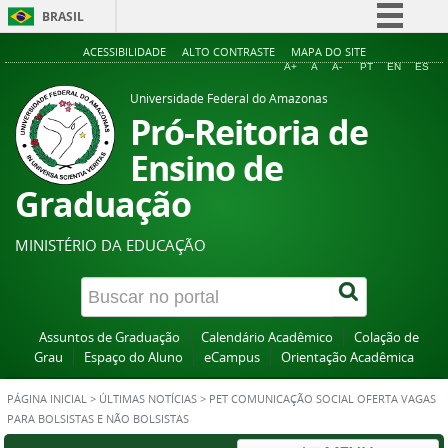
BRASIL
Simplifique!
ACESSIBILIDADE
ALTO CONTRASTE
MAPA DO SITE
A+
A
A-
PT
EN
ES
Comunica BR
Universidade Federal do Amazonas
Participe
Pró-Reitoria de
Acesso à informação
Ensino de
Legislação
Graduação
Canais
MINISTÉRIO DA EDUCAÇÃO
Assuntos de Graduação
Calendário Acadêmico
Colação de
Grau
Espaço do Aluno
eCampus
Orientação Acadêmica
PÁGINA INICIAL
>
ÚLTIMAS NOTÍCIAS
>
PET COMUNICAÇÃO SOCIAL OFERTA VAGAS
PARA BOLSISTAS E NÃO BOLSISTAS