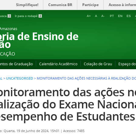
Simplifique!
Comunica BR
Participe
Acesso à infor
 busca
3
Ir para o rodapé
4
A+
A
A-
PT
EN
ES
o Amazonas
oria de Ensino de
ão
UCAÇÃO
untos de Graduação
Calendário Acadêmico
Colação de Grau
Espaço do
AL
>
UNCATEGORISED
>
MONITORAMENTO DAS AÇÕES NECESSÁRIAS À REALIZAÇÃO D
nitoramento das ações ne
alização do Exame Nacion
sempenho de Estudantes
o: Quarta, 19 de Junho de 2024, 15h01
|
Acessos: 7485