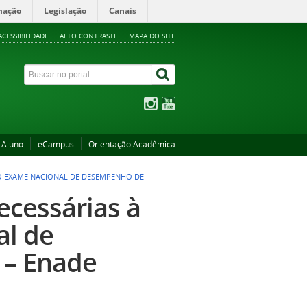
mação
Legislação
Canais
ACESSIBILIDADE
ALTO CONTRASTE
MAPA DO SITE
 Aluno
eCampus
Orientação Acadêmica
O EXAME NACIONAL DE DESEMPENHO DE
cessárias à
al de
 – Enade