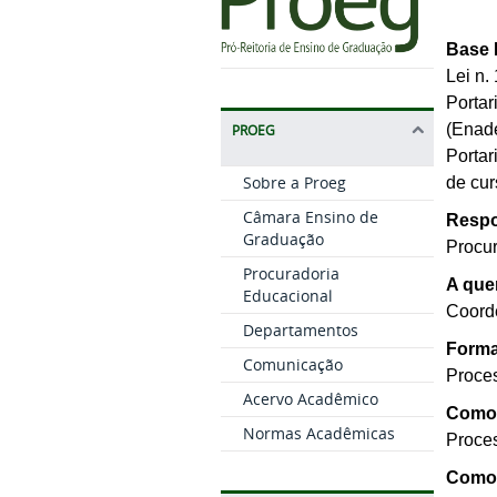
Base 
Lei n.
Portar
(Enade
PROEG
Portar
Sobre a Proeg
de cu
Câmara Ensino de
Respo
Graduação
Procur
Procuradoria
A que
Educacional
Coord
Departamentos
Forma
Comunicação
Proce
Acervo Acadêmico
Como 
Normas Acadêmicas
Proce
Como 