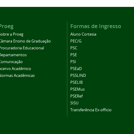
Proeg
Formas de Ingresso
Sobre a Proeg
Aluno Cortesia
Câmara Ensino de Graduação
PEC/G
Procuradoria Educacional
PSC
Departamentos
PSE
Comunicação
PSI
Acervo Acadêmico
PSEaD
Normas Acadêmicas
PSSLIND
PSELIB
PSEMus
PSERef
SISU
Transferência Ex-officio