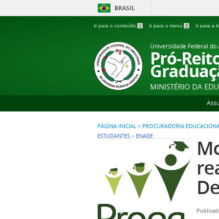
BRASIL
Ir para o conteúdo
1
Ir para o menu
2
Ir para a
Universidade Federal d
Pró-Reit
Graduaç
MINISTÉRIO DA ED
Ass
PÁGINA INICIAL
>
PROCURADORIA EDUCACION
ESTUDANTES – ENADE
Mo
re
De
Publicad