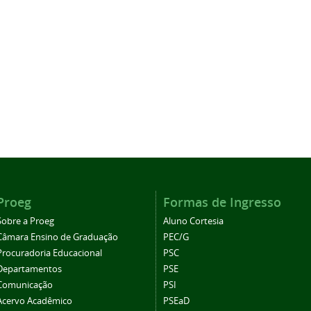
Proeg
Formas de Ingresso
Sobre a Proeg
Aluno Cortesia
Câmara Ensino de Graduação
PEC/G
Procuradoria Educacional
PSC
Departamentos
PSE
Comunicação
PSI
Acervo Acadêmico
PSEaD