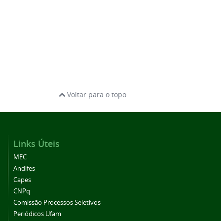
Voltar para o topo
Links Úteis
MEC
Andifes
Capes
CNPq
Comissão Processos Seletivos
Periódicos Ufam