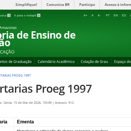
Simplifique!
Comunica BR
Participe
Acesso à infor
 busca
3
Ir para o rodapé
4
A+
A
A-
PT
EN
ES
o Amazonas
oria de Ensino de
ão
UCAÇÃO
untos de Graduação
Calendário Acadêmico
Colação de Grau
Espaço do
TARIAS PROEG 1997
rtarias Proeg 1997
o: Sexta, 15 de Mai de 2026, 15h49
|
Acessos: 912
aria
Ementa