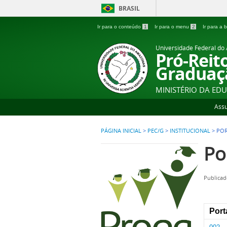
BRASIL
Ir para o conteúdo
1
Ir para o menu
2
Ir para a
Universidade Federal d
Pró-Reit
Graduaç
MINISTÉRIO DA ED
Ass
PÁGINA INICIAL
>
PEC/G
>
INSTITUCIONAL
>
POR
Po
Publicad
Port