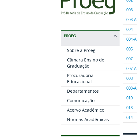
002
003
003-A
004
PROEG
004-A
005
Sobre a Proeg
007
Câmara Ensino de
Graduação
007-A
Procuradoria
008
Educacional
008-A
Departamentos
010
Comunicação
013
Acervo Acadêmico
014
Normas Acadêmicas