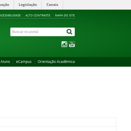
mação
Legislação
Canais
ACESSIBILIDADE
ALTO CONTRASTE
MAPA DO SITE
 Aluno
eCampus
Orientação Acadêmica